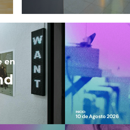
e en 
nd