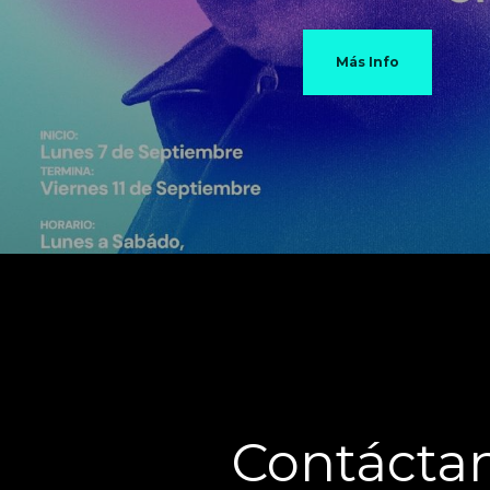
Más Info
Contácta