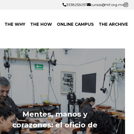
3338255057
3338255057
cursos@htf.org.mx
cursos@htf.org.mx
THE WHY
THE HOW
ONLINE CAMPUS
THE ARCHIVE
Mentes, manos y 
corazones: el oficio de 