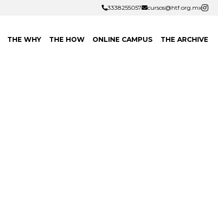
3338255057
3338255057
cursos@htf.org.mx
cursos@htf.org.mx
THE WHY
THE HOW
ONLINE CAMPUS
THE ARCHIVE