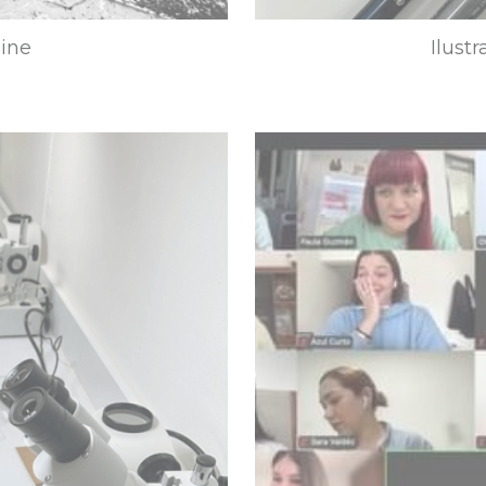
line
Ilust