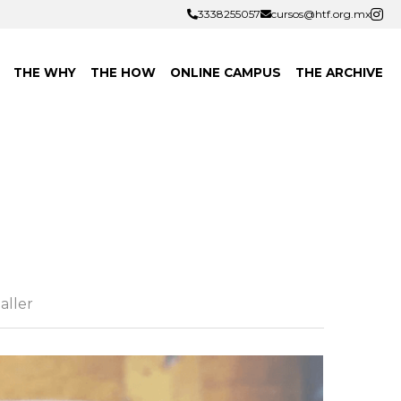
3338255057
3338255057
cursos@htf.org.mx
cursos@htf.org.mx
THE WHY
THE HOW
ONLINE CAMPUS
THE ARCHIVE
aller