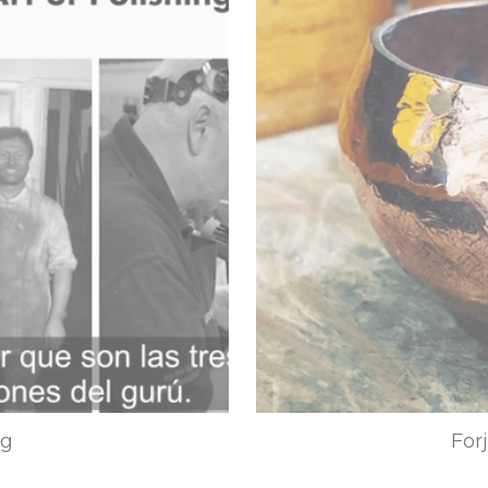
ng
For