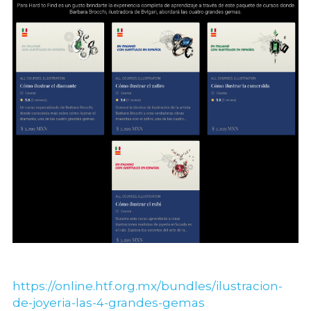
https://online.htf.org.mx/bundles/ilustracion-
de-joyeria-las-4-grandes-gemas