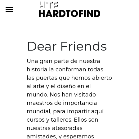
THE WHERE
THE WHAT
Dear Friends
THE WHO
The What
Una gran parte de nuestra 
Inner Artisan
THE WHY
The Who
historia la conforman todas 
las puertas que hemos abierto 
International Workshops
At Home
THE HOW
al arte y el diseño en el 
Further Studies
Family
ONLINE CAMPUS
mundo. Nos han visitado 
maestros de importancia 
Try Hard
Dear Friends
THE ARCHIVE
mundial, para impartir aquí 
cursos y talleres. Ellos son 
3338255057
nuestras atesoradas 
cursos@htf.org.mx
amistades, y esperamos 